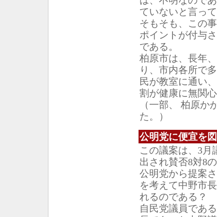
は、不明なのであ
ていないと言っ
そもそも、この事
ポイントが付与さ
である。
柏原市は、長年、
り、市内各所で多
民が教室に通い、
割が健康に無関心
（一部、 柏原か
た。）
公明党に便宜を図
この議案は、3月
出され賛否8対8
公明党から提案さ
を考えて中野市長
れるのである？
自民党議員である