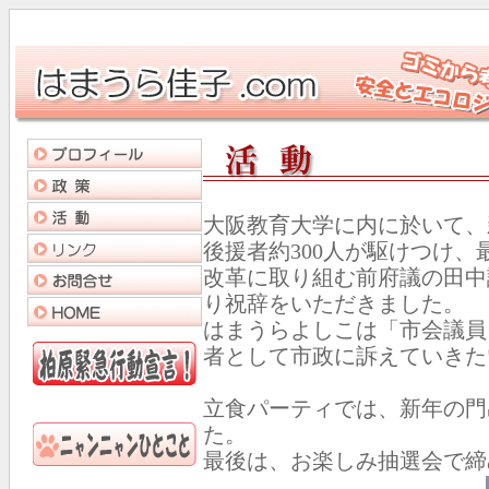
大阪教育大学に内に於いて、
後援者約300人が駆けつけ
改革に取り組む前府議の田中
り祝辞をいただきました。
はまうらよしこは「市会議員
者として市政に訴えていきた
立食パーティでは、新年の門
た。
最後は、お楽しみ抽選会で締