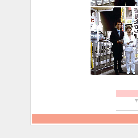
……………………………